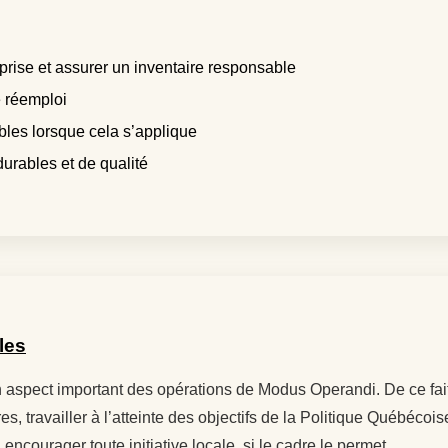
prise et assurer un inventaire responsable
e réemploi
bles lorsque cela s’applique
urables et de qualité
les
n aspect important des opérations de Modus Operandi. De ce fait,
es, travailler à l’atteinte des objectifs de la Politique Québéco
ncourager toute initiative locale, si le cadre le permet.